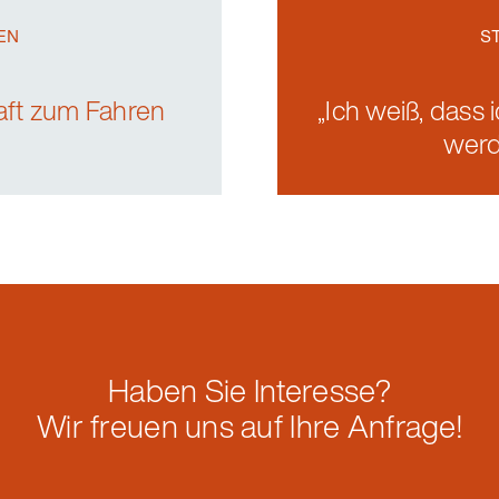
EN
EN
S
S
aft zum Fahren
„Ich weiß, dass
aft zum Fahren
„Ich weiß, dass
werd
werd
Haben Sie Interesse?
Wir freuen uns auf Ihre Anfrage!