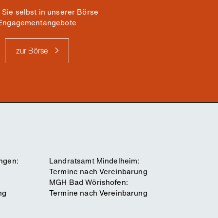
 Sie selbst in unserer Börse
Engagementangebote
zur Börse
ngen:
Landratsamt Mindelheim:
Termine nach Vereinbarung
MGH Bad Wörishofen:
ng
Termine nach Vereinbarung