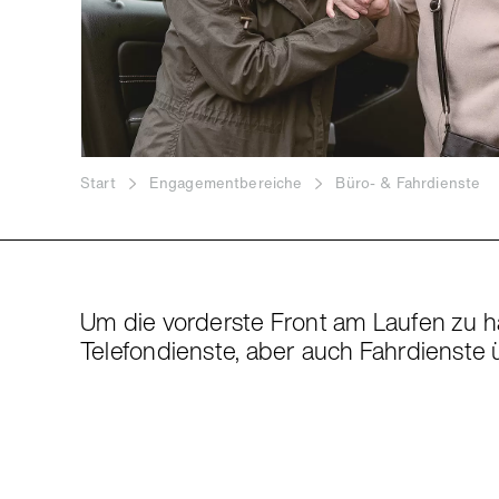
 istock - nortonrsx
Start
Engagementbereiche
Büro- & Fahrdienste
Um die vorderste Front am Laufen zu ha
Telefondienste, aber auch Fahrdienste 