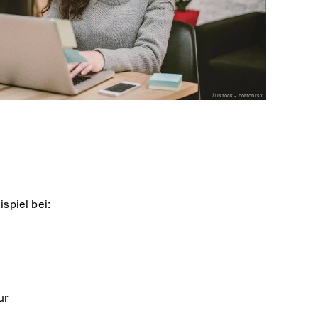
© istock - nortonrsx
spiel bei:
ur