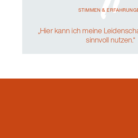
STIMMEN & ERFAHRUNG
STIMMEN & ERFAHRUNG
„Hier kann ich meine Leidensch
„Hier kann ich meine Leidensch
sinnvoll nutzen.“
sinnvoll nutzen.“