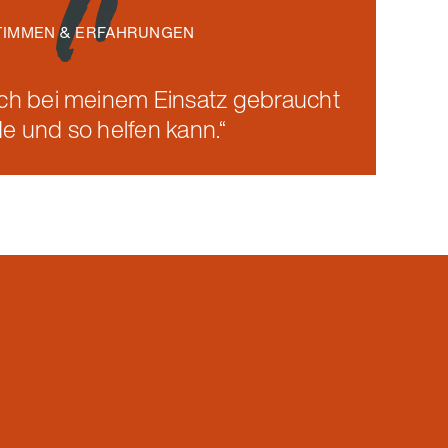
TIMMEN & ERFAHRUNGEN
TIMMEN & ERFAHRUNGEN
 ich bei meinem Einsatz gebraucht
 ich bei meinem Einsatz gebraucht
e und so helfen kann.“
e und so helfen kann.“