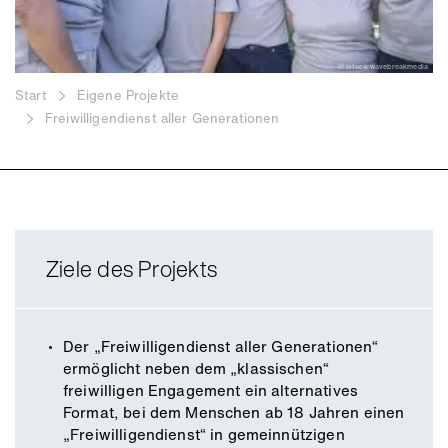
ock
© istock wavebreakmedia
Start
Eigene Projekte
Freiwilligendienst aller Generationen
Ziele des Projekts
Der „Freiwilligendienst aller Generationen“
ermöglicht neben dem „klassischen“
freiwilligen Engagement ein alternatives
Format, bei dem Menschen ab 18 Jahren einen
„Freiwilligendienst“ in gemeinnützigen